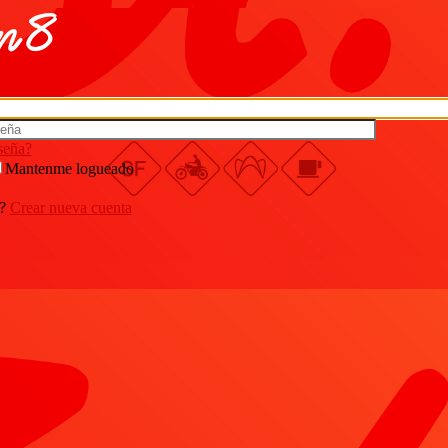
aseña?
Mantenme logueado
?
Crear nueva cuenta