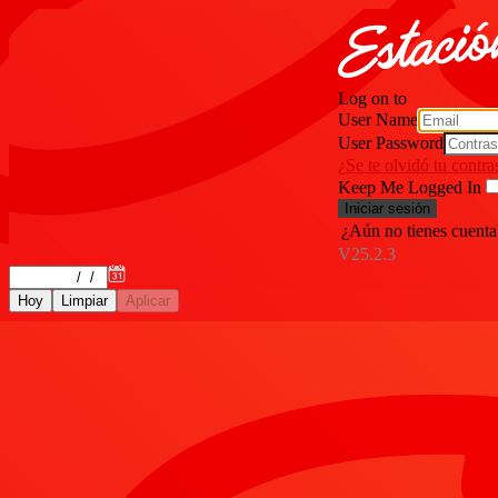
Log on to
User Name
User Password
¿Se te olvidó tu contr
Keep Me Logged In
¿Aún no tienes cuenta
V25.2.3
Hoy
Limpiar
Aplicar